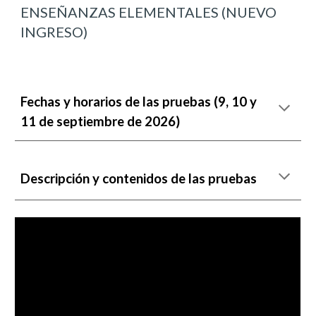
ENSEÑANZAS ELEMENTALES (NUEVO
INGRESO)
Fechas y
horario
s
de las pruebas (
9,
10 y
11
de sep
tiembre de 2026)
Descripción y c
ontenido
s
de la
s
pruebas