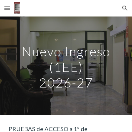
Skip to main content
Skip to navigation
Nuevo Ingreso
(
1EE)
202
6
-2
7
PRUEBAS de A
CCESO
a
1º de