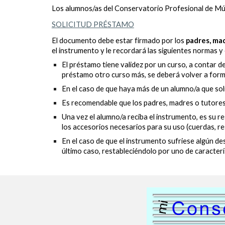
Los alumnos/as del Conservatorio Profesional de Músi
SOLICITUD PRÉSTAMO
El documento debe estar firmado por los
padres, mad
el instrumento y le recordará las siguientes normas y
El préstamo tiene validez por un curso, a contar d
préstamo otro curso más, se deberá volver a formal
En el caso de que haya más de un alumno/a que soli
Es recomendable que los padres, madres o tutores
Una vez el alumno/a reciba el instrumento, es su 
los accesorios necesarios para su uso (cuerdas, resi
En el caso de que el instrumento sufriese algún de
último caso, restableciéndolo por uno de caracterís